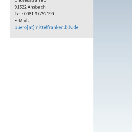
Endresstraße 5
91522 Ansbach
Tel.: 0981 97752199
E-Mail:
buero[at]mittelfranken.bllv.de